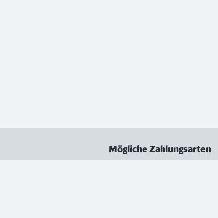
Mögliche Zahlungsarten
ungen
Datenschutz
Nutzungsbedingungen
Vertrag kündigen