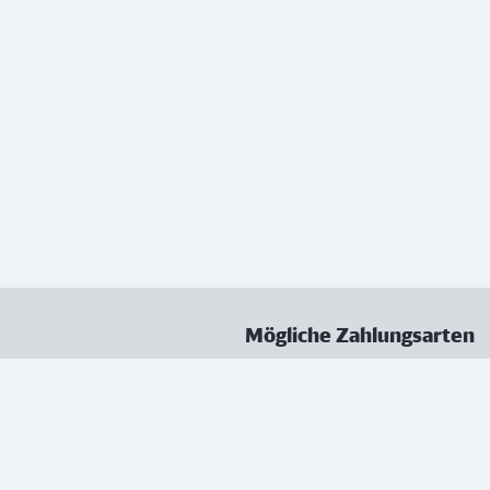
Mögliche Zahlungsarten
ungen
Datenschutz
Nutzungsbedingungen
Vertrag kündigen