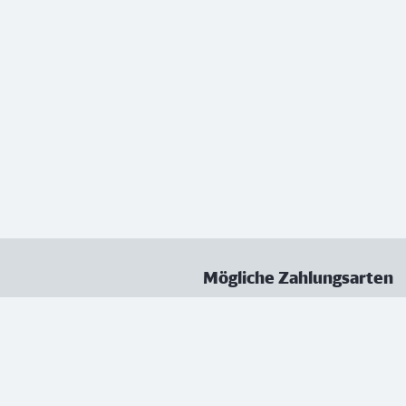
Mögliche Zahlungsarten
ungen
Datenschutz
Nutzungsbedingungen
Vertrag kündigen