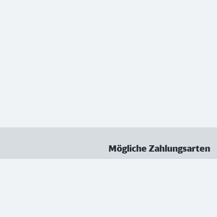
Mögliche Zahlungsarten
ungen
Datenschutz
Nutzungsbedingungen
Vertrag kündigen