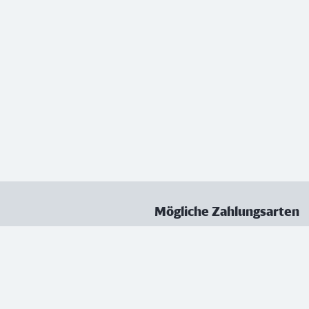
Mögliche Zahlungsarten
ungen
Datenschutz
Nutzungsbedingungen
Vertrag kündigen