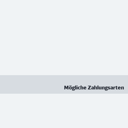
Mögliche Zahlungsarten
ungen
Datenschutz
Nutzungsbedingungen
Vertrag kündigen