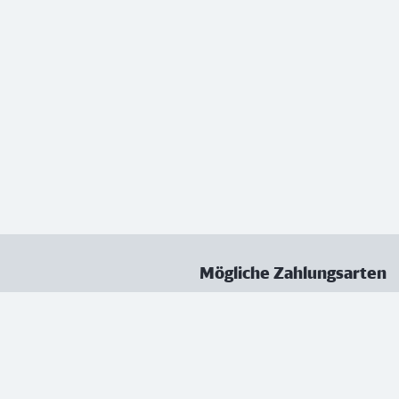
Mögliche Zahlungsarten
ungen
Datenschutz
Nutzungsbedingungen
Vertrag kündigen