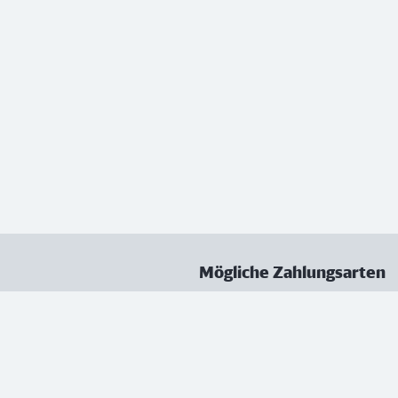
Mögliche Zahlungsarten
ungen
Datenschutz
Nutzungsbedingungen
Vertrag kündigen