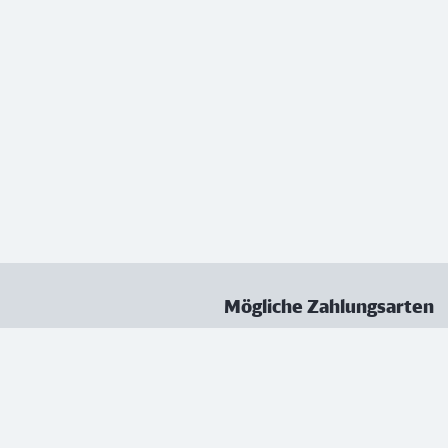
Mögliche Zahlungsarten
ungen
Datenschutz
Nutzungsbedingungen
Vertrag kündigen