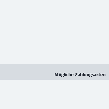
Mögliche Zahlungsarten
ungen
Datenschutz
Nutzungsbedingungen
Vertrag kündigen