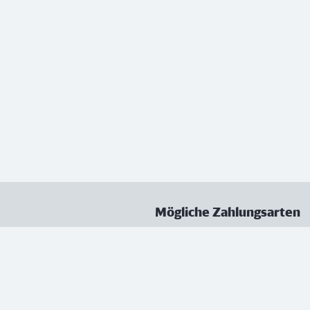
Mögliche Zahlungsarten
ungen
Datenschutz
Nutzungsbedingungen
Vertrag kündigen