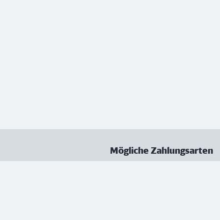
Mögliche Zahlungsarten
ungen
Datenschutz
Nutzungsbedingungen
Vertrag kündigen