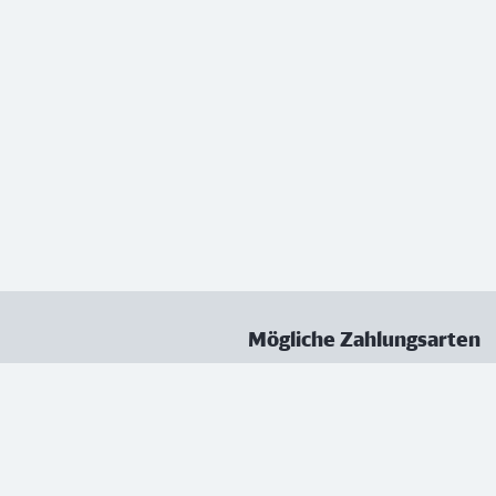
Mögliche Zahlungsarten
ungen
Datenschutz
Nutzungsbedingungen
Vertrag kündigen