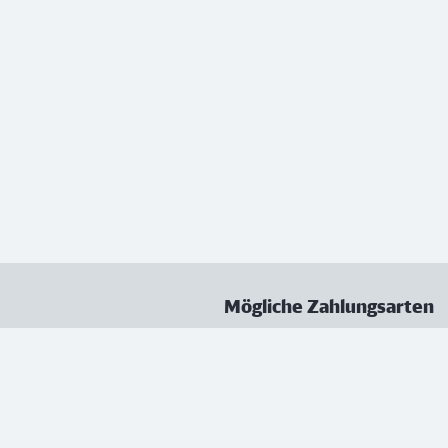
Mögliche Zahlungsarten
ungen
Datenschutz
Nutzungsbedingungen
Vertrag kündigen