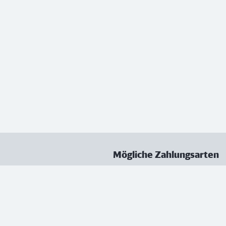
Mögliche Zahlungsarten
ungen
Datenschutz
Nutzungsbedingungen
Vertrag kündigen