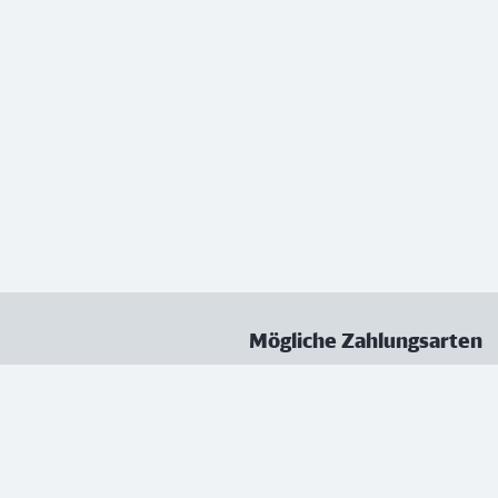
Mögliche Zahlungsarten
ungen
Datenschutz
Nutzungsbedingungen
Vertrag kündigen