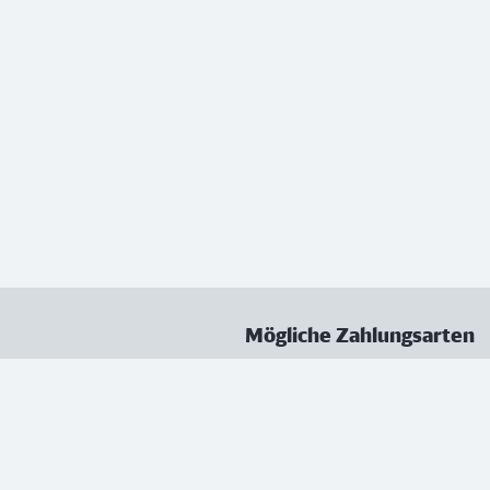
Mögliche Zahlungsarten
ungen
Datenschutz
Nutzungsbedingungen
Vertrag kündigen