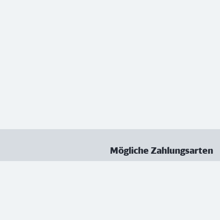
Mögliche Zahlungsarten
ungen
Datenschutz
Nutzungsbedingungen
Vertrag kündigen