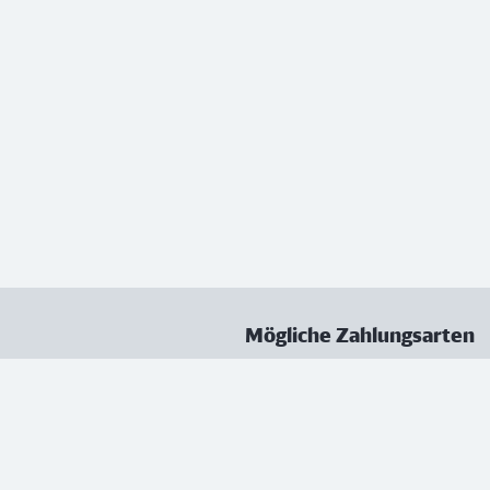
Mögliche Zahlungsarten
ungen
Datenschutz
Nutzungsbedingungen
Vertrag kündigen