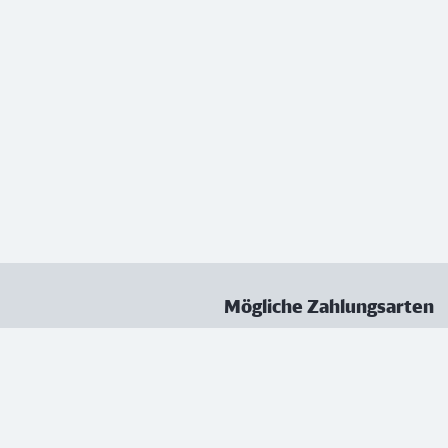
Mögliche Zahlungsarten
ungen
Datenschutz
Nutzungsbedingungen
Vertrag kündigen