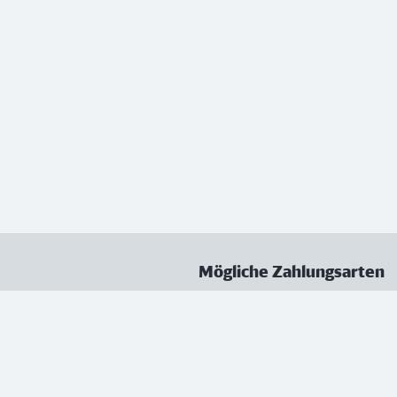
Mögliche Zahlungsarten
ungen
Datenschutz
Nutzungsbedingungen
Vertrag kündigen