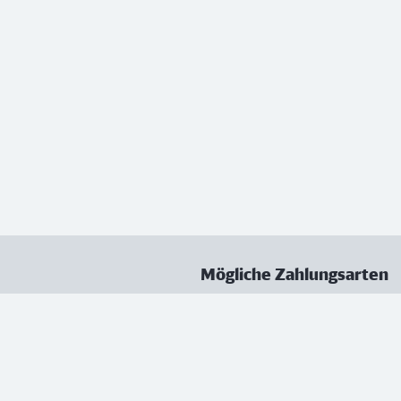
Mögliche Zahlungsarten
ungen
Datenschutz
Nutzungsbedingungen
Vertrag kündigen