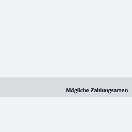
Mögliche Zahlungsarten
ungen
Datenschutz
Nutzungsbedingungen
Vertrag kündigen