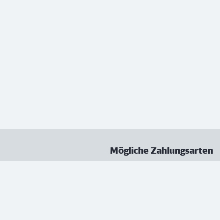
Mögliche Zahlungsarten
ungen
Datenschutz
Nutzungsbedingungen
Vertrag kündigen