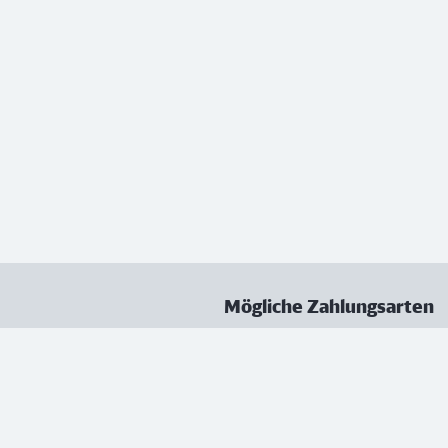
Mögliche Zahlungsarten
ungen
Datenschutz
Nutzungsbedingungen
Vertrag kündigen