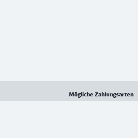
Mögliche Zahlungsarten
ungen
Datenschutz
Nutzungsbedingungen
Vertrag kündigen