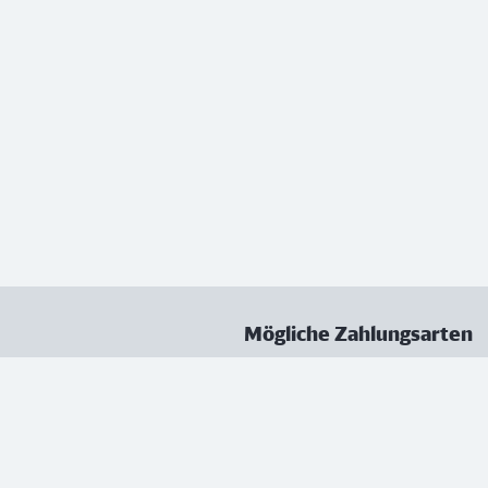
Mögliche Zahlungsarten
ungen
Datenschutz
Nutzungsbedingungen
Vertrag kündigen