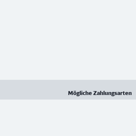
Mögliche Zahlungsarten
ungen
Datenschutz
Nutzungsbedingungen
Vertrag kündigen