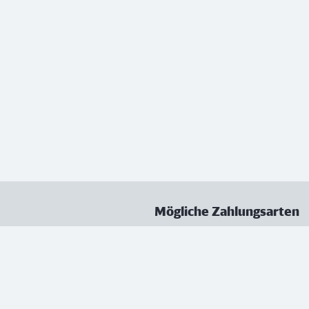
Mögliche Zahlungsarten
ungen
Datenschutz
Nutzungsbedingungen
Vertrag kündigen