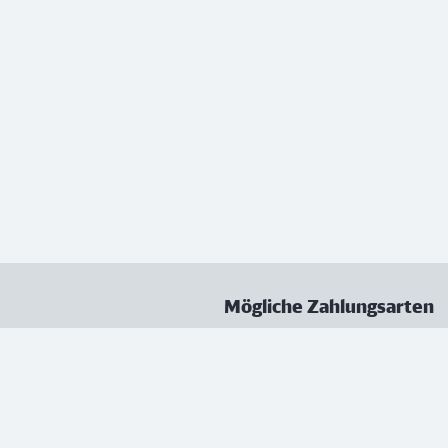
Mögliche Zahlungsarten
ungen
Datenschutz
Nutzungsbedingungen
Vertrag kündigen