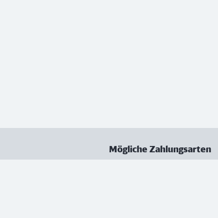
Mögliche Zahlungsarten
ungen
Datenschutz
Nutzungsbedingungen
Vertrag kündigen