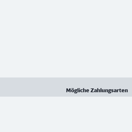
Mögliche Zahlungsarten
ungen
Datenschutz
Nutzungsbedingungen
Vertrag kündigen