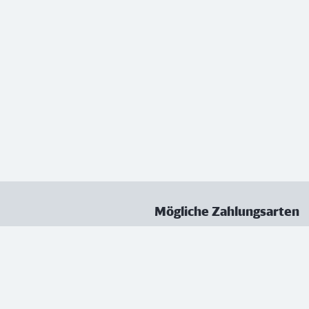
Mögliche Zahlungsarten
ungen
Datenschutz
Nutzungsbedingungen
Vertrag kündigen