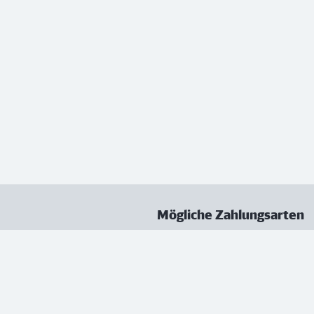
Mögliche Zahlungsarten
ungen
Datenschutz
Nutzungsbedingungen
Vertrag kündigen