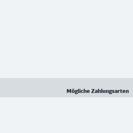
Mögliche Zahlungsarten
ungen
Datenschutz
Nutzungsbedingungen
Vertrag kündigen