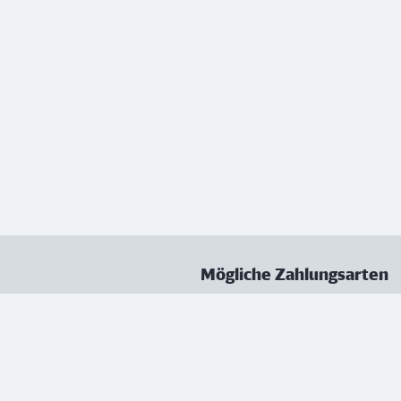
Mögliche Zahlungsarten
ungen
Datenschutz
Nutzungsbedingungen
Vertrag kündigen