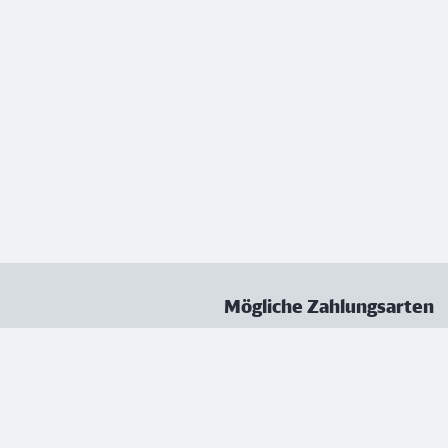
Mögliche Zahlungsarten
ungen
Datenschutz
Nutzungsbedingungen
Vertrag kündigen