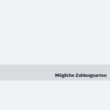
Mögliche Zahlungsarten
ungen
Datenschutz
Nutzungsbedingungen
Vertrag kündigen