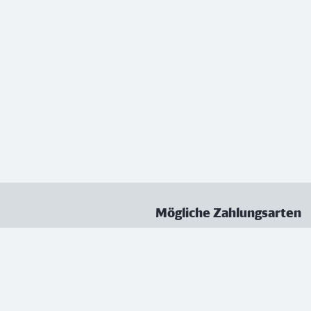
Mögliche Zahlungsarten
ungen
Datenschutz
Nutzungsbedingungen
Vertrag kündigen