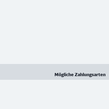
Mögliche Zahlungsarten
ungen
Datenschutz
Nutzungsbedingungen
Vertrag kündigen