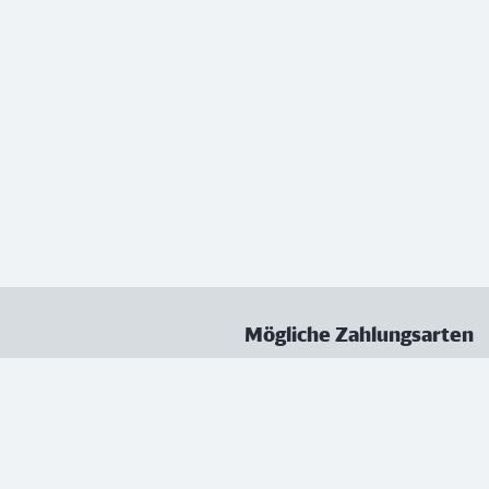
Mögliche Zahlungsarten
ungen
Datenschutz
Nutzungsbedingungen
Vertrag kündigen