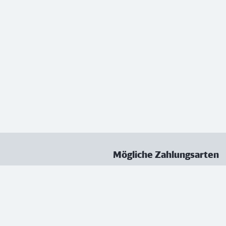
Mögliche Zahlungsarten
ungen
Datenschutz
Nutzungsbedingungen
Vertrag kündigen