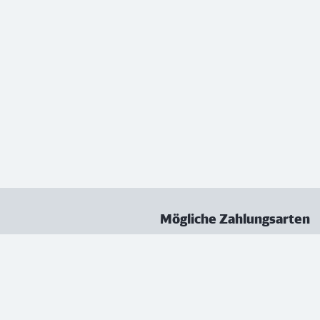
Mögliche Zahlungsarten
ungen
Datenschutz
Nutzungsbedingungen
Vertrag kündigen