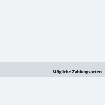
Mögliche Zahlungsarten
ungen
Datenschutz
Nutzungsbedingungen
Vertrag kündigen