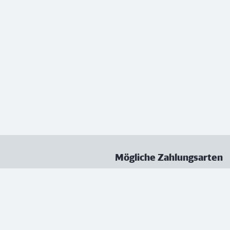
Mögliche Zahlungsarten
ungen
Datenschutz
Nutzungsbedingungen
Vertrag kündigen