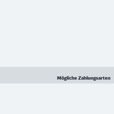
Mögliche Zahlungsarten
ungen
Datenschutz
Nutzungsbedingungen
Vertrag kündigen