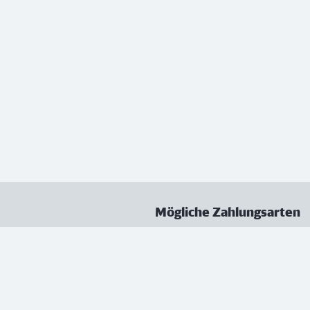
Mögliche Zahlungsarten
ungen
Datenschutz
Nutzungsbedingungen
Vertrag kündigen