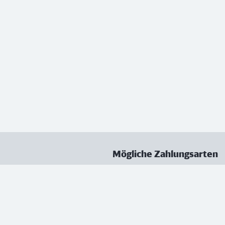
Mögliche Zahlungsarten
ungen
Datenschutz
Nutzungsbedingungen
Vertrag kündigen