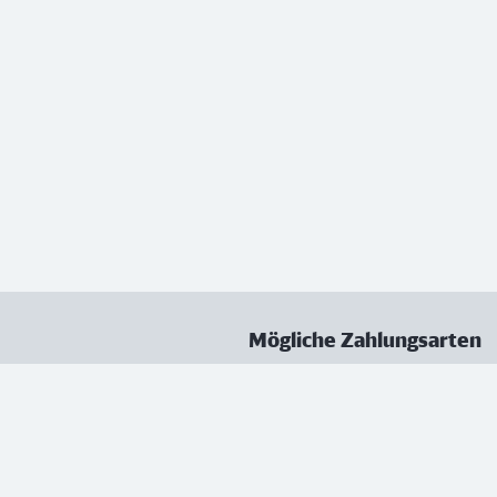
Mögliche Zahlungsarten
ungen
Datenschutz
Nutzungsbedingungen
Vertrag kündigen