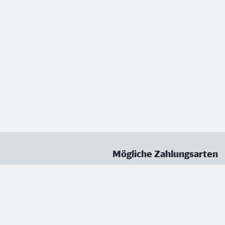
Mögliche Zahlungsarten
ungen
Datenschutz
Nutzungsbedingungen
Vertrag kündigen